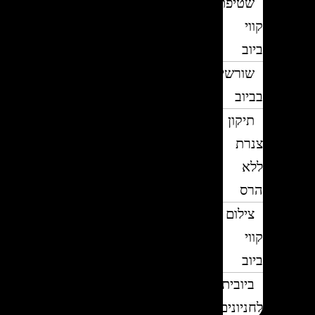
שטיפת
קווי
ביוב
שורשים
בביוב
תיקון
צנרת
ללא
הרס
צילום
קווי
ביוב
ביובית
לחניונים