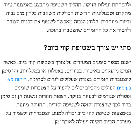
להפחתת יעילות הניקוז. תהליך השטיפה מתבצע באמצעות ציוד
תקדם וטכנולוגיות חדישות הכוללות משאבות בלחץ מים גבוה
דיזות מיוחדות. הלחץ הגבוה מאפשר לשטוף את דפנות הצנרת
להסיר את כל החומרים שהצטברו בתוכה.
תי יש צורך בשטיפת קווי ביוב?
שנם מספר סימנים המעידים על צורך בשטיפת קווי ביוב. כאשר
מים מתנקזים באיטיות בכיורים, באסלות או במקלחות, זהו סימן
ריחות לא
הצטברות חומרים בצנרת שעלולים לגרום לסתימה.
עימים
העולים מהביוב יכולים להעיד על הצטברות שומנים
פסולת שגורמים לבעיות בניקוז. הצפות חוזרות ונשנות הן גם סימן
רור לכך שהצנרת זקוקה לשטיפה יסודית. תחזוקה מונעת
אמצעות שטיפת קווי ביוב יכולה למנוע הצטברויות ולשמור על
ערכת הביוב תקינה ויעילה לאורך זמן.