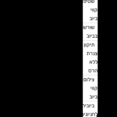
שטיפת
קווי
ביוב
שורשים
בביוב
תיקון
צנרת
ללא
הרס
צילום
קווי
ביוב
ביובית
לחניונים