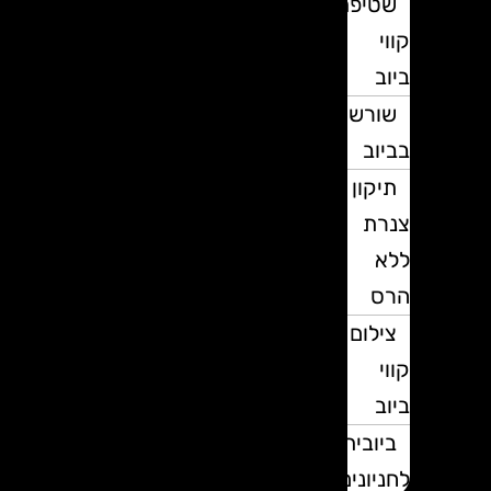
שטיפת
קווי
ביוב
שורשים
בביוב
תיקון
צנרת
ללא
הרס
צילום
קווי
ביוב
ביובית
לחניונים