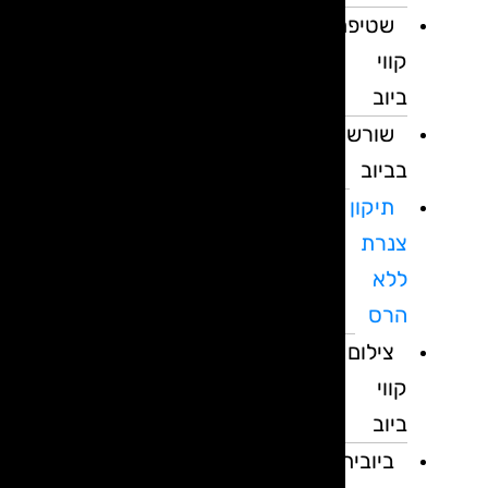
שטיפת
קווי
ביוב
שורשים
בביוב
תיקון
צנרת
ללא
הרס
צילום
קווי
ביוב
ביובית