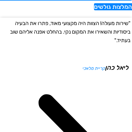
צות גולשים
רות מעולה! הצוות היה מקצועי מאוד, פתרו את הבעיה
"הש
ודיות והשאירו את המקום נקי. בהחלט אפנה אליהם שוב
במה
יד."
א
יאל כהן
קריית מלאכי