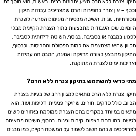
ון צנרת ללא הרס מציע יתרונות רבים. ראשית, הוא חוסך זמן
ף – אין צורך בחפירות והרס שמצריכים עבודות תיקון
רתיות. שנית, השיטה מבטיחה מינימום הפרעה לשגרת
מיום, שכן העבודות מתבצעות בתוך הצנרת הקיימת מבלי
וע במבנה או בסביבה. בנוסף, השיטה ידידותית לסביבה,
וון שהיא מצמצמת את כמות הפסולת וההריסות. ולבסוף,
קון מתבצע בצורה מדויקת ואמינה, המבטיחה עמידות
יכות ימים לצנרת המתוקנת.
 כדאי להשתמש בתיקון צנרת ללא הרס?
ון צנרת ללא הרס מתאים למגוון רחב של בעיות בצנרת
וב, כולל סדקים, חורים, שחיקה פנימית, דליפות ועוד. הוא
ים במיוחד במקרים בהם הצנרת ממוקמת באזורים קשים
שה, כמו תחת רצפות, קירות וגינות. בנוסף, השיטה מתאימה
ויקטים שבהם חשוב לשמור על המשטח הקיים, כמו מבנים