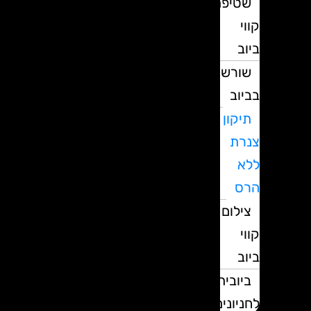
שטיפת
קווי
ביוב
שורשים
בביוב
תיקון
צנרת
ללא
הרס
צילום
קווי
ביוב
ביובית
לחניונים