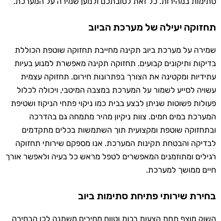
סתימות במהירות. כל זאת לטובתכם ולמען שמירה על המערכת.
תחזוקה יעילה של מערכת הביוב
שמירה על מערכת ביוב תקינה מחייבת תחזוקה שוטפת הכוללת
בדיקות ותיקונים קבועים. תחזוקה תקינה מאפשרת למנוע בעיות
עתידיות ומקטינה את הצורך בפתרונות חירום. תחזוקה עצמית
עשויה לסייע לשמור על המערכת במצבה המיטבי, ויכולה לכלול
פעולות פשוטות שניתן לבצע בבית כמו ניקוי פתחי הניקוז ושטיפת
המערכת במים חמים. צוות ניקיון מהיר מתמחה גם בהדרכה
ובתחזוקה שוטפת ומקצועית תוך השתמשות בכלים מתקדמים
לבדיקה והבטחת תקינות המערכת. אנו מספקם שירותי תחזוקה
רגילים ומתוזמנים המאפשרים לטפל מראש כל בעיה ולאפשר אורך
חיים ממושך למערכת.
בחירת שירותי פתיחת סתימות ביוב
השוק מוצף תחת הצעות רבות וטווח מחירים משתנה לכן הבחירה