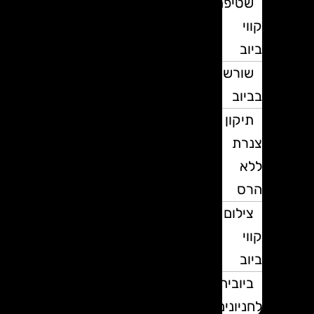
שטיפת
קווי
ביוב
שורשים
בביוב
תיקון
צנרת
ללא
הרס
צילום
קווי
ביוב
ביובית
לחניונים