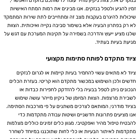
במקרים אלו, צוות ניקיון מהיר עומד לרשותכם בהקדם האפשרי,
זמין להגיע ולטפל בנזקים. אנו מבינים את רמות המתח האישיות
שיכולות להיגרם בעקבות מצב זה ומתחייבים לתת שירות המתמקד
לא רק בפתרון הבעיה אלא בשימור סביבה נקייה ואיכותית. הצוות
שלנו מציע ייעוץ והדרכה בשמירה על תקינות המערכת עם דגש על
מניעת בעיות בעתיד.
ציוד מתקדם לפותח סתימות מקצועי
ציוד לא מתאים עשוי להחמיר בעיות קיימות או לגרום לנזקים
חדשים ולכן השימוש במכשור מתקדם הוא קריטי. בעזרת הכלים
הנכונים ניתן לטפל בבעיה בלי להזדקק לחפירות כבדות או
לשבירת מרצפות. הצוות המיומן של ניקיון מייהר עושה שימוש
בציוד מודרני, המותאם לצרכים משתנים על פי מורכבות הסתימה.
אנו מציעים פתרונות חדשניים ושיטות עבודה מתקדמות כדי
להבטיח טיפול מהיר ואפקטיבי. מגוון כלים זמינים כוללים מצלמות
מתקדמות לאיתור הבעיות או כלי לחות שתוכננו במיוחד לשחרר