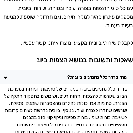
ם כל סוגי ההצפות בצורה יעילה ובטוחה. שירותי ביובית
ספקים פתרון מהיר למקרי חירום, וגם תחזוקה שוטפת למניעת
עיות בעתיד.
קבלת שירותי ביובית מקצועיים צרו איתנו קשר עכשיו.
אלות ותשובות בנושא הצפות ביוב
מתי בדרך כלל מזמינים ביובית?
בדרך כלל מזמינים ביובית במקרים של סתימות חמורות במערכת
הביוב שגורמות להצפות, ריחות רעים, ושיבושים בתפקוד התקין של
הצנרת. סתימות אלו יכולות להיגרם מהצטברות שומנים, פסולת,
שורשים שחדרו לצנרת ועוד. בנוסף, ביובית נדרשת לעיתים קרובות
לשאיבת בורות שומן, בורות ספיגה וניקוי קווי ביוב במבנים
תעשייתיים, מסחריים ופרטיים. במקרים של הצפות פתאומיות
בעקבות גשמים חזקים, ביובית מסייעת בשאיבת המים ושיקום