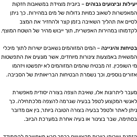
עילות וביצועים גבוהים
– ביובית מצוידת במשאבות חזקות
מאפשרות לשאוב כמויות גדולות של מים במהירות. כך ניתן
סיים את תהליך השאיבה בזמן קצר ולהחזיר את המצב
קדמותו במהירות האפשרית, תוך ייבוש מהיר של השטח המוצף.
טיחות והיגיינה
– המים המזוהמים נשאבים ישירות לתוך מיכלי
משאית באמצעות צינורות מיוחדים, אשר מונעים את התפשטות
י השופכין. זה מבטיח שהמים המזוהמים לא יתפשטו ויזהמו
זורים נוספים, וכך נשמרת הבטיחות הבריאותית של הסביבה.
עבר ליתרונות אלו, שאיבת הצפה בצורה יסודית מאפשרת
אנשי המקצוע לטפל בבעיה שגרמה להצפה מלכתחילה. כך
יתן לאתר ולטפל בבעיה בצורה הטובה ביותר, בין אם מדובר
סתימה, שבר בצינור או בעיה אחרת במערכת הביוב.
זמנת שירותי ביובית מקצועיים בכפר סבא מאפשרת להתמודד