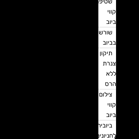
שטיפת
קווי
ביוב
שורשים
בביוב
תיקון
צנרת
ללא
הרס
צילום
קווי
ביוב
ביובית
לחניונים