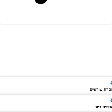
רת שורשים
יפת ביוב