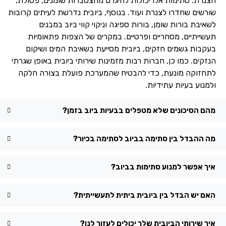
הצנרת. סתימות אלו יכולות להיגרם מהצטברות שומנים, פסולת,
שורשים שחדרו לצנרת ועוד. בנוסף, ביובית נדרשת לעיתים קרובות
לשאיבת בורות שומן, בורות ספיגה וניקוי קווי ביוב במבנים
תעשייתיים, מסחריים ופרטיים. במקרים של הצפות פתאומיות
בעקבות גשמים חזקים, ביובית מסייעת בשאיבת המים ושיקום
הנזקים. כמו כן, חברות רבות מזמינות שירותי ביובית באופן שגרתי
לתחזוקה מונעת, כדי להבטיח שהמערכת פועלת בצורה חלקה
ולמנוע בעיות עתידיות.
מהם הסיכונים שלא מטפלים בבעיות ביוב בזמן?
מה ההבדל בין סתימה בביוב לסתימה בכיור?
איך אפשר למנוע סתימות בביוב?
האם יש הבדל בין ביובית ביתית לתעשייתית?
איך שירותי הביובית שלך יכולים לעזור לנו?