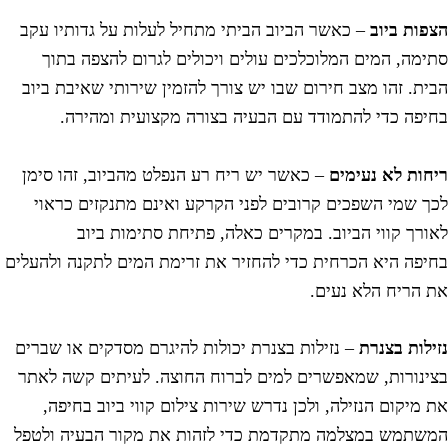
צפות ביוב
– כאשר הביוב הביתי מתחיל לעלות על גדותיו עקב
תימה, המים המלוכלכים עולים ויכולים לגרום להצפה בתוך
בית. זהו מצב חירום שבו יש צורך להזמין שירותי שאיבת ביוב
חיפה כדי להתמודד עם הבעיה בצורה מקצועית ומהירה.
יחות לא נעימים
– כאשר יש ריח רע הנפלט מהביוב, זהו סימן
כך שמי השפכים קרובים לפני הקרקע ואינם מתנקזים כראוי
אורך קווי הביוב. במקרים כאלה, פתיחת סתימות ביוב
חיפה היא הכרחית כדי להחזיר את זרימת המים לתקנה ולהעלים
ת הריח הלא נעים.
זילות בצנרת
– נזילות בצנרת יכולות להיגרם מסדקים או שברים
צינורות, שמאפשרים למים לברוח החוצה. לעיתים קשה לאתר
ת מיקום הנזילה, ולכן נדרש שירות צילום קווי ביוב בחיפה,
משתמש במצלמה מתקדמת כדי לזהות את מקור הבעיה ולטפל