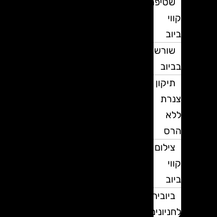
שטיפת
קווי
ביוב
שורשים
בביוב
תיקון
צנרת
ללא
הרס
צילום
קווי
ביוב
ביובית
לחניונים