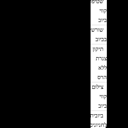
שטיפת
קווי
ביוב
שורשים
בביוב
תיקון
צנרת
ללא
הרס
צילום
קווי
ביוב
ביובית
לחניונים