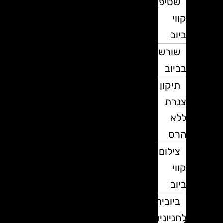
שטיפת
קווי
ביוב
שורשים
בביוב
תיקון
צנרת
ללא
הרס
צילום
קווי
ביוב
ביובית
לחניונים