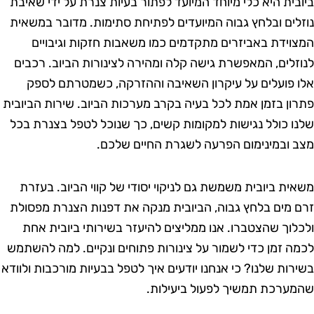
בית היא כלי מיוחד המיועד לפתור בעיות צנרת על ידי שאיבת
לים ובלחץ גבוה המיועדים לפתיחת סתימות. מדובר במשאית
וידת באביזרים מתקדמים כמו משאבות חזקות וגיבויים
זלים, המאפשרת גישה קלה ומהירה לצינורות הביוב. רכבים
 פועלים על עיקרון השאיבה וההזרקה, כשמטרתם לספק
ון בזמן אמת לכל בעיה בקרב מערכות הביוב. שירות הביובית
ו כולל נגישות למקומות קשים, כך שנוכל לטפל בצנרת בכל
 ובמינימום הפרעה לשגרת החיים שלכם.
ית ביובית משמשת גם לניקוי יסודי של קווי הביוב. בעזרת
 מים בלחץ גבוה, הביובית מנקה את דפנות הצנרת מפסולת
לוך שהצטברו. אנו ממליצים להיעזר בשירותי ביובית אחת
ה זמן כדי לשמור על צינורות פתוחים ונקיים. למה להשתמש
רות שלנו? כי אנחנו יודעים איך לטפל בבעיות מורכבות ולוודא
ערכת תמשיך לפעול ביעילות.