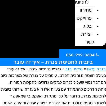
לחניונים
מחירון
פרוייקטים
בלוג
יצירת
קשר
050-999-0604
ביובית לחסימת צנרת – איך זה עובד
ית עכשיו
»
שירותי ביוב
»
ביובית לחסימת צנרת – איך זה עובד
לם העסקים והבית הפרטי, עומסים על צנרת ועל מערכות ביוב
דבר נפוץ שעלול לגרום לנזקים גדולים ולתקלות חמורות.
 הדרכים להתמודד עם בעיות אלו היא בעזרת שירותי ביובית
ימת צנרת. מדובר על כלי מתקדם ואפקטיבי שמאפשר
רר סתימות ולנקות את הצנרת בצורה יעילה ומהירה. אנחנו