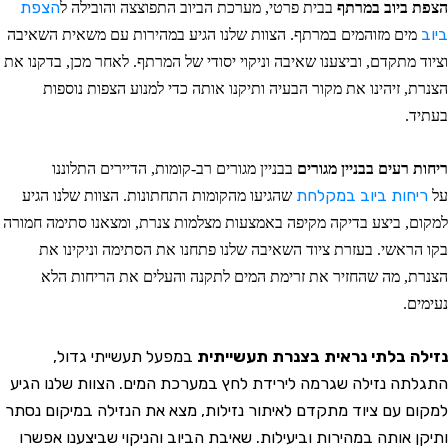
צפת ביוב במרתף
בבית פרטי, מערכת הביוב התפוצצה והובילה ל
הצפת
יוב
מים מזוהמים במרתף. הצוות שלנו הגיע במהירות עם משאית השאיבה
ציוד מתקדם, וביצענו שאיבה וניקוי יסודי של המרתף. לאחר מכן, בדקנו את
צנרת, זיהינו את מקור הבעיה ותיקנו אותה כדי למנוע הצפות נוספות
עתיד.
יחות רעים בבניין מגורים
בבניין מגורים רב-קומות, הדיירים התלוננו
ל
ריחות ביוב במקלחת
שהגיעו מהקומות התחתונות. הצוות שלנו הגיע
מקום, ביצע בדיקה מקיפה באמצעות מצלמות צנרת, ומצאנו סתימה חמורה
קו הראשי. בעזרת ציוד השאיבה שלנו פתחנו את הסתימה וניקינו את
צנרת, מה שהחזיר את זרימת המים לתקנה והעלים את הריחות הלא
עימים.
זילה בלתי נראית בצנרת תעשייתית
במפעל תעשייתי גדול,
תגלתה נזילה שגרמה לירידת לחץ במערכת המים. הצוות שלנו הגיע
מקום עם ציוד מתקדם לאיתור נזילות, מצא את הנזילה במיקום נסתר
תיקן אותה במהירות וביעילות. שאיבת הביוב והניקוי שביצענו אפשרו