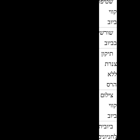
שטיפת
קווי
ביוב
שורשים
בביוב
תיקון
צנרת
ללא
הרס
צילום
קווי
ביוב
ביובית
לחניונים