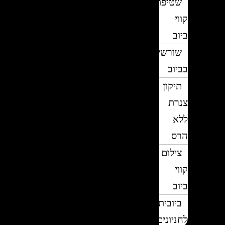
שטיפת
קווי
ביוב
שורשים
בביוב
תיקון
צנרת
ללא
הרס
צילום
קווי
ביוב
ביובית
לחניונים