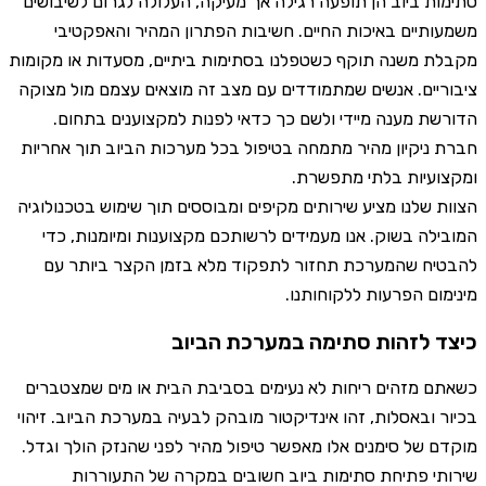
סתימות ביוב הן תופעה רגילה אך מעיקה, העלולה לגרום לשיבושים
משמעותיים באיכות החיים. חשיבות הפתרון המהיר והאפקטיבי
מקבלת משנה תוקף כשטפלנו בסתימות ביתיים, מסעדות או מקומות
ציבוריים. אנשים שמתמודדים עם מצב זה מוצאים עצמם מול מצוקה
הדורשת מענה מיידי ולשם כך כדאי לפנות למקצוענים בתחום.
חברת ניקיון מהיר מתמחה בטיפול בכל מערכות הביוב תוך אחריות
ומקצועיות בלתי מתפשרת.
הצוות שלנו מציע שירותים מקיפים ומבוססים תוך שימוש בטכנולוגיה
המובילה בשוק. אנו מעמידים לרשותכם מקצוענות ומיומנות, כדי
להבטיח שהמערכת תחזור לתפקוד מלא בזמן הקצר ביותר עם
מינימום הפרעות ללקוחותנו.
כיצד לזהות סתימה במערכת הביוב
כשאתם מזהים ריחות לא נעימים בסביבת הבית או מים שמצטברים
בכיור ובאסלות, זהו אינדיקטור מובהק לבעיה במערכת הביוב. זיהוי
מוקדם של סימנים אלו מאפשר טיפול מהיר לפני שהנזק הולך וגדל.
שירותי פתיחת סתימות ביוב חשובים במקרה של התעוררות