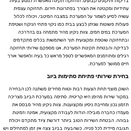
בדיקות ותיקונים קבועים. תחזוקה תקינה מאפשרת למנוע בעיות
עתידיות ומקטינה את הצורך בפתרונות חירום. תחזוקה עצמית
עשויה לסייע לשמור על המערכת במצבה המיטבי, ויכולה לכלול
פעולות פשוטות שניתן לבצע בבית כמו ניקוי פתחי הניקוז ושטיפת
המערכת במים חמים. צוות ניקיון מהיר מתמחה גם בהדרכה
ובתחזוקה שוטפת ומקצועית תוך השתמשות בכלים מתקדמים
לבדיקה והבטחת תקינות המערכת. אנו מספקם שירותי תחזוקה
רגילים ומתוזמנים המאפשרים לטפל מראש כל בעיה ולאפשר אורך
חיים ממושך למערכת.
בחירת שירותי פתיחת סתימות ביוב
השוק מוצף תחת הצעות רבות וטווח מחירים משתנה לכן הבחירה
במקור שירות מהימן היא קריטית. סתימה במערכת הביוב מצריכה
תזמון נכון ומחייבת ניסיון ומקצוענות. צוות ניקיון מהיר מבסס את
מעמדו כחברה מובילה הודות לעבודה מקצועית, אמינה וזמינות
גבוהה. הבטחת השירות הטוב ביותר דורשת ציוד מתקדם ויכולת
תגובה מיידית לכל פנייה. כשהבעיה בביוב צצה אין זמן למתחילים ויש