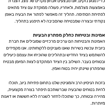
 למנוע נזקים, אנו מבצעים אבחון מקדים של מצב הצנרת
צעות מצלמות, ולאחריו, פעולה ממוקדת עם ציוד מתאים
יחת הסתימה. תהליך זה מאפשר לפתור את הבעיה באופן
דתי ובצורה שמבטיחה שהסביבה לא תיפגע בתהליך.
נות ובטיחות כחלק מפתרון הבעיות
ינות והבטיחות הם ערכים מרכזיים שמובילים את חברת
בית עכשיו בשירות שאנו מעניקים ללקוחותינו. אנו מקפידים
תמש בציוד החדיש ובתהליכים שהוכיחו את עצמם כיעילים
וחים בעבר. השילוב בין הציוד המתקדם לצוות המיומן מבטיח
תרון שיינתן יהיה בטוח ואמין.
ות הניסיון הרב והמוניטין שלנו בתחום פתיחת ביוב, תוכלו
ות בטוחים שהבעיה שברשותכם תיפתר בצורה מקצועית,
רה ובטוחה, כך שתוכלו לחזור לשגרה ללא חששות או דאגות
תרות.