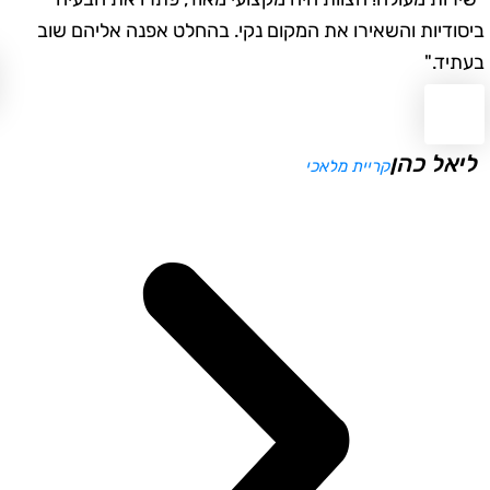
ודיות והשאירו את המקום נקי. בהחלט אפנה אליהם שוב
במה
יד."
א
יאל כהן
קריית מלאכי