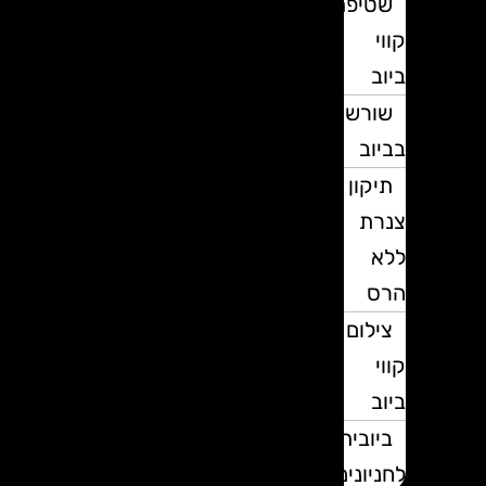
שטיפת
קווי
ביוב
שורשים
בביוב
תיקון
צנרת
ללא
הרס
צילום
קווי
ביוב
ביובית
לחניונים