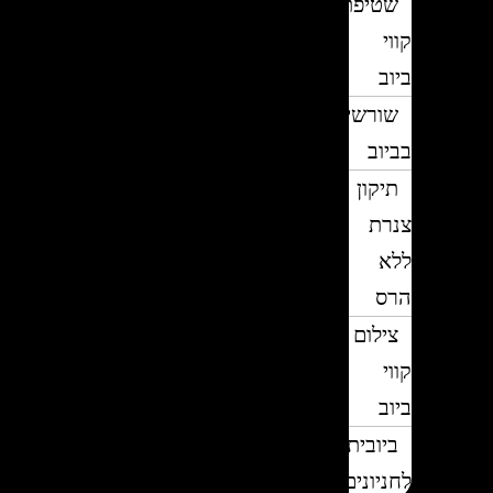
שטיפת
קווי
ביוב
שורשים
בביוב
תיקון
צנרת
ללא
הרס
צילום
קווי
ביוב
ביובית
לחניונים