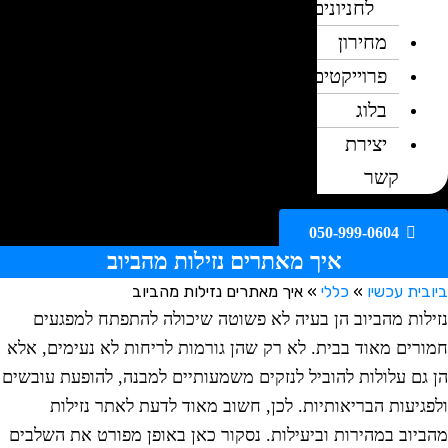
לחניונים
מחירון
פרוייקטים
בלוג
יצירת
קשר
050-999-0604
איך מאתרים נזילות מהביוב
ית עכשיו
»
כללי
»
איך מאתרים נזילות מהביוב
לות מהביוב הן בעיה לא פשוטה שיכולה להתפתח למפגעים
רים מאוד בבית. לא רק שהן גורמות לריחות לא נעימים, אלא
גם עלולות להוביל לנזקים משמעותיים למבנה, להופעת עובשים
גיעות הבריאותיות. לכן, חשוב מאוד לדעת לאתר נזילות
יוב במהירות וביעילות. נסקור כאן באופן מפורט את השלבים