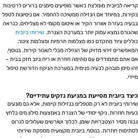
אה לביובית מומלצת כאשר מופיעים סימנים ברורים לרטיבות
רות, במיוחד אם הנזילה ממשיכה להחמיר. אם ניסיונות לטפל
יה בעזרת אוורור הקיר או איטום מקומי לא מצליחים, כנראה
ורם נמצא עמוק יותר במערכת הצנרת.
שירותי ביובית
לים ציוד מתקדם כמו מצלמות תרמיות ומצלמות צינור,
פשרים זיהוי מדויק של הנזילה מבלי לשבור קירות. בנוסף,
אתם מתמודדים עם סתימה חוזרת או ריח ביוב חזק בבית –
 סימן מובהק לבעיה פנימית במערכת הניקוז הדורשת טיפול
י.
ד ביובית מסייעת במניעת נזקים עתידיים?
ותי ביובית לא רק מטפלים בנזילות קיימות, אלא גם מונעים
ות חוזרות. ניקוי יסודי של הצנרת באמצעות סילון מים בלחץ
ה מסיר הצטברויות שומן, לכלוך ושורשים שעלולים לגרום
ימות חוזרות. בנוסף, ביובית מקצועית מספקת שירותי