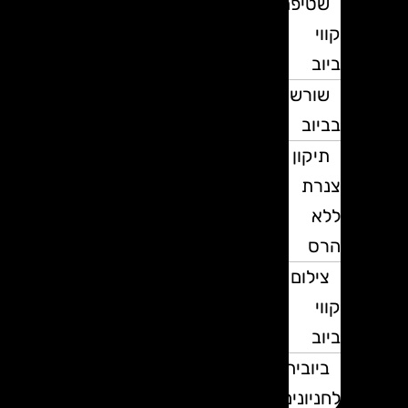
שטיפת
קווי
ביוב
שורשים
בביוב
תיקון
צנרת
ללא
הרס
צילום
קווי
ביוב
ביובית
לחניונים