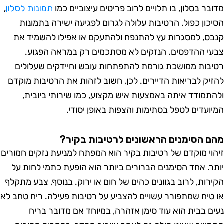
ר בסלון, בו תלויים לרוב פריטים עיצוביים כמו
תמונות לסלון
,
כון כפול. הרטיבות עלולה לגרום לפגיעה ישירה בתמונות
ס, למסגרות עץ להתנפח ולהתעקם או אפילו להשמיד את
י ההדפסים. הנזקים לא מסתכמים רק במראה הפגוע.
בות ממושכת גורמת להתפתחות עובש וחיידקים שעלולים
יק לבריאות הדיירים. לכן, חשוב לזהות את הרטיבות מוקדם
תמודד איתה באמצעות איש מקצוע, כמו שירותי ביובית,
ועדים לטפל בסתימות והצפות באופן יסודי.
 הסימנים הראשונים לרטיבות בקיר?
וי מוקדם של רטיבות בקיר הוא המפתח למניעת נזקים חמורים
ר. אחד הסימנים הברורים ביותר הוא הופעת כתמי לחות על
רות, לרוב בגוונים כהים של חום או ירוק. בנוסף, צבע מתקלף
טיח שמתפורר עשויים להצביע על רטיבות פעילה. ריח טחב לא
ם בבית הוא עוד סימן אזהרה, במיוחד אם מדובר בריח