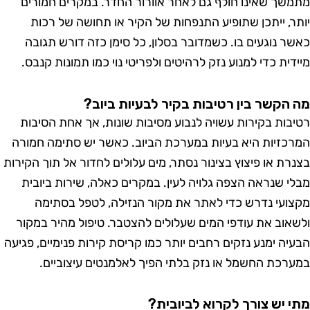
שך שאינו חולף גם לאחר אוורור החדר. במקרים חמורים
ר, ייתכן שתופיע התנפחות של הקיר או תחושה של רכות
ר נוגעים בו. כשמדובר בסלון, כל סימן כזה דורש תגובה
ית כדי למנוע נזק לרהיטים ולפריטי נוי כמו תמונות קנבס.
הקשר בין רטיבות בקיר לבעיות ביוב?
בות בקירות עשויה לנבוע מסיבות שונות, אך אחת הסיבות
כזיות היא בעיות במערכת הביוב. כאשר יש סתימה חמורה
רת או פיצוץ בצינור נסתר, מים עלולים לחדור אל תוך הקירות
י שנראה הצפה גלויה לעין. במקרים כאלה, שירות ביובית
ועי נדרש כדי לאתר את מקור הנזילה, לטפל בסתימה
אוב את עודפי המים שעלולים להצטבר. טיפול מהיר במקור
יה ימנע נזקים רחבים יותר כמו קריסת קירות פנימיים, פגיעה
רכת החשמל או נזק בלתי הפיך לאלמנטים עיצוביים.
 יש צורך לקרוא לביובית?