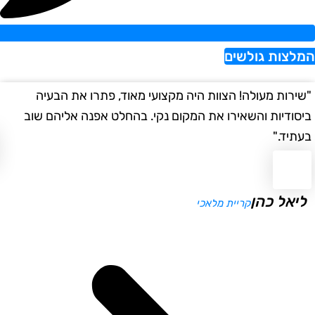
צות גולשים
רות מעולה! הצוות היה מקצועי מאוד, פתרו את הבעיה
"הש
ודיות והשאירו את המקום נקי. בהחלט אפנה אליהם שוב
במה
יד."
א
יאל כהן
קריית מלאכי