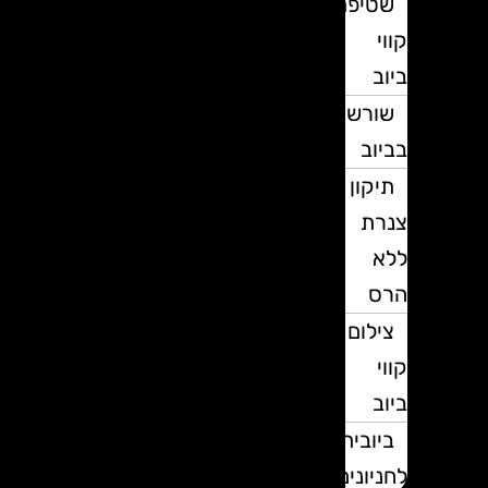
שטיפת
קווי
ביוב
שורשים
בביוב
תיקון
צנרת
ללא
הרס
צילום
קווי
ביוב
ביובית
לחניונים