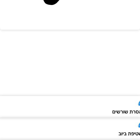
רת שורשים
יפת ביוב