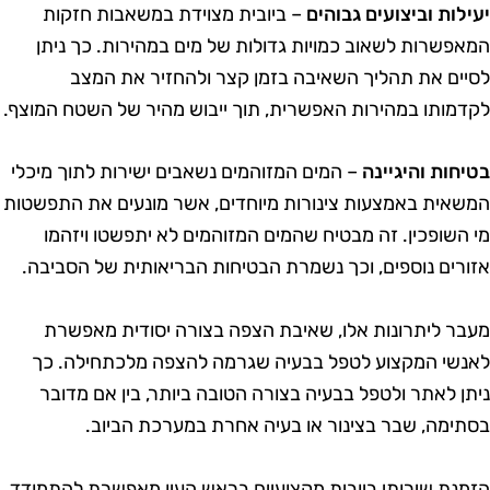
עילות וביצועים גבוהים
– ביובית מצוידת במשאבות חזקות
מאפשרות לשאוב כמויות גדולות של מים במהירות. כך ניתן
סיים את תהליך השאיבה בזמן קצר ולהחזיר את המצב
קדמותו במהירות האפשרית, תוך ייבוש מהיר של השטח המוצף.
טיחות והיגיינה
– המים המזוהמים נשאבים ישירות לתוך מיכלי
משאית באמצעות צינורות מיוחדים, אשר מונעים את התפשטות
י השופכין. זה מבטיח שהמים המזוהמים לא יתפשטו ויזהמו
זורים נוספים, וכך נשמרת הבטיחות הבריאותית של הסביבה.
עבר ליתרונות אלו, שאיבת הצפה בצורה יסודית מאפשרת
אנשי המקצוע לטפל בבעיה שגרמה להצפה מלכתחילה. כך
יתן לאתר ולטפל בבעיה בצורה הטובה ביותר, בין אם מדובר
סתימה, שבר בצינור או בעיה אחרת במערכת הביוב.
זמנת שירותי ביובית מקצועיים בראש העין מאפשרת להתמודד