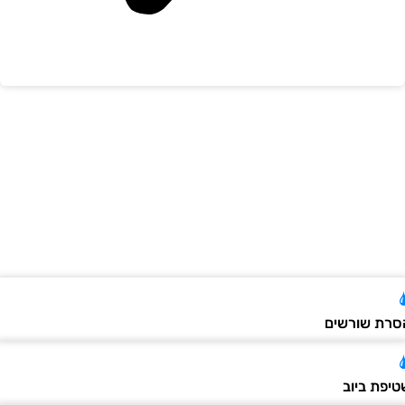
רת שורשים
יפת ביוב