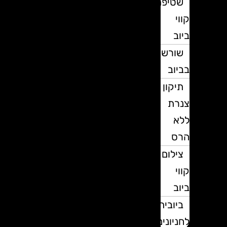
שטיפת
קווי
ביוב
שורשים
בביוב
תיקון
צנרת
ללא
הרס
צילום
קווי
ביוב
ביובית
לחניונים