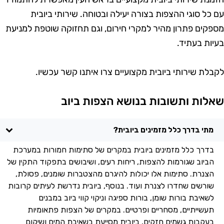
ם כל סוגי ההצפות בצורה יעילה ובטוחה. שירותי ביובית
ספקים פתרון מהיר למקרי חירום, וגם תחזוקה שוטפת למניעת
עיות בעתיד.
קבלת שירותי ביובית מקצועיים צרו איתנו קשר עכשיו.
אלות ותשובות בנושא הצפות ביוב
מתי בדרך כלל מזמינים ביובית?
בדרך כלל מזמינים ביובית במקרים של סתימות חמורות במערכת
הביוב שגורמות להצפות, ריחות רעים, ושיבושים בתפקוד התקין של
הצנרת. סתימות אלו יכולות להיגרם מהצטברות שומנים, פסולת,
שורשים שחדרו לצנרת ועוד. בנוסף, ביובית נדרשת לעיתים קרובות
לשאיבת בורות שומן, בורות ספיגה וניקוי קווי ביוב במבנים
תעשייתיים, מסחריים ופרטיים. במקרים של הצפות פתאומיות
בעקבות גשמים חזקים, ביובית מסייעת בשאיבת המים ושיקום