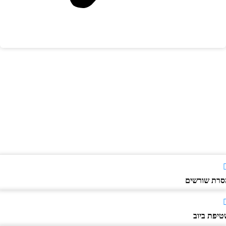
רת שורשים
יפת ביוב