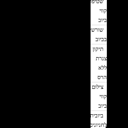
שטיפת
קווי
ביוב
שורשים
בביוב
תיקון
צנרת
ללא
הרס
צילום
קווי
ביוב
ביובית
לחניונים