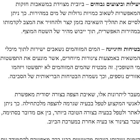
עילות וביצועים גבוהים
– ביובית מצוידת במשאבות חזקות
מאפשרות לשאוב כמויות גדולות של מים במהירות. כך ניתן
סיים את תהליך השאיבה בזמן קצר ולהחזיר את המצב לקדמותו
מהירות האפשרית, תוך ייבוש מהיר של השטח המוצף.
טיחות והיגיינה
– המים המזוהמים נשאבים ישירות לתוך מיכלי
משאית באמצעות צינורות מיוחדים, אשר מונעים את התפשטות
י השופכין. זה מבטיח שהמים המזוהמים לא יתפשטו ויזהמו
זורים נוספים, וכך נשמרת הבטיחות הבריאותית של הסביבה.
עבר ליתרונות אלו, שאיבת הצפה בצורה יסודית מאפשרת
אנשי המקצוע לטפל בבעיה שגרמה להצפה מלכתחילה. כך ניתן
אתר ולטפל בבעיה בצורה הטובה ביותר, בין אם מדובר בסתימה,
בר בצינור או בעיה אחרת במערכת הביוב.
זמנת שירותי ביובית מקצועיים בבני ברק מאפשרת להתמודד עם