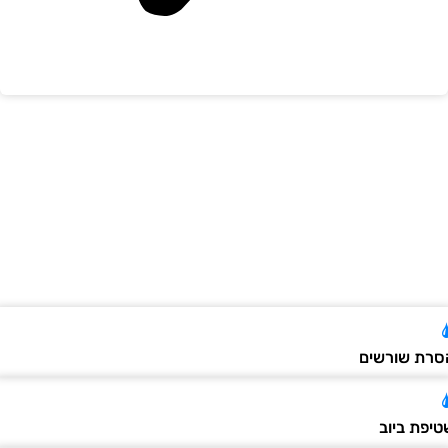
רת שורשים
יפת ביוב