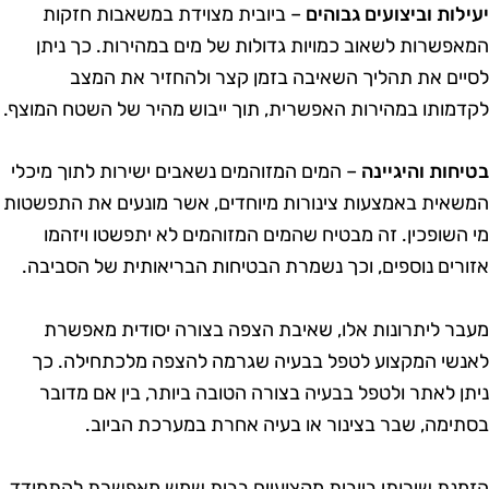
עילות וביצועים גבוהים
– ביובית מצוידת במשאבות חזקות
מאפשרות לשאוב כמויות גדולות של מים במהירות. כך ניתן
סיים את תהליך השאיבה בזמן קצר ולהחזיר את המצב
קדמותו במהירות האפשרית, תוך ייבוש מהיר של השטח המוצף.
טיחות והיגיינה
– המים המזוהמים נשאבים ישירות לתוך מיכלי
משאית באמצעות צינורות מיוחדים, אשר מונעים את התפשטות
י השופכין. זה מבטיח שהמים המזוהמים לא יתפשטו ויזהמו
זורים נוספים, וכך נשמרת הבטיחות הבריאותית של הסביבה.
עבר ליתרונות אלו, שאיבת הצפה בצורה יסודית מאפשרת
אנשי המקצוע לטפל בבעיה שגרמה להצפה מלכתחילה. כך
יתן לאתר ולטפל בבעיה בצורה הטובה ביותר, בין אם מדובר
סתימה, שבר בצינור או בעיה אחרת במערכת הביוב.
זמנת שירותי ביובית מקצועיים בבית שמש מאפשרת להתמודד