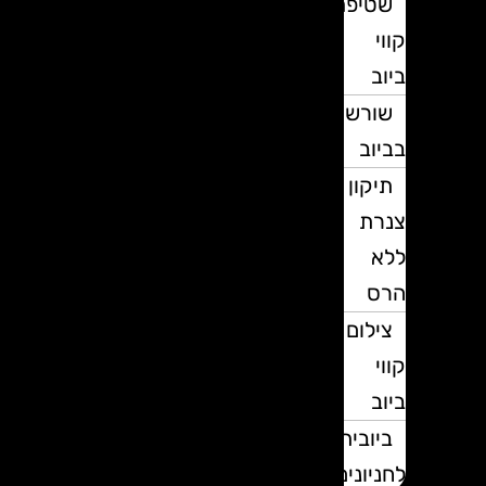
שטיפת
קווי
ביוב
שורשים
בביוב
תיקון
צנרת
ללא
הרס
צילום
קווי
ביוב
ביובית
לחניונים