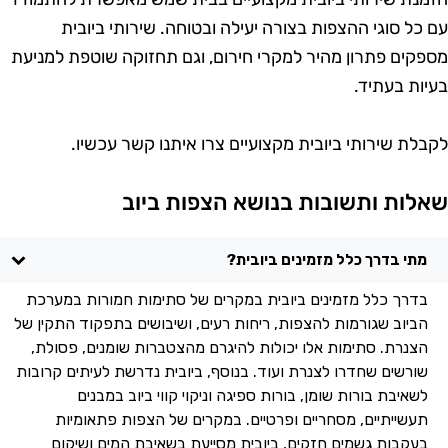
ם כל סוגי ההצפות בצורה יעילה ובטוחה. שירותי ביובית
ספקים פתרון מהיר למקרי חירום, וגם תחזוקה שוטפת למניעת
עיות בעתיד.
קבלת שירותי ביובית מקצועיים צרו איתנו קשר עכשיו.
אלות ותשובות בנושא הצפות ביוב
מתי בדרך כלל מזמינים ביובית?
בדרך כלל מזמינים ביובית במקרים של סתימות חמורות במערכת
הביוב שגורמות להצפות, ריחות רעים, ושיבושים בתפקוד התקין של
הצנרת. סתימות אלו יכולות להיגרם מהצטברות שומנים, פסולת,
שורשים שחדרו לצנרת ועוד. בנוסף, ביובית נדרשת לעיתים קרובות
לשאיבת בורות שומן, בורות ספיגה וניקוי קווי ביוב במבנים
תעשייתיים, מסחריים ופרטיים. במקרים של הצפות פתאומיות
בעקבות גשמים חזקים, ביובית מסייעת בשאיבת המים ושיקום