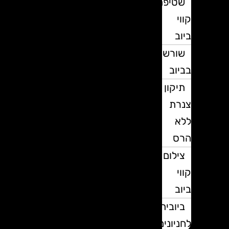
שטיפת
קווי
ביוב
שורשים
בביוב
תיקון
צנרת
ללא
הרס
צילום
קווי
ביוב
ביובית
לחניונים