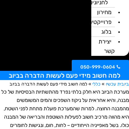
לחניונים
מחירון
פרוייקטים
בלוג
יצירת
קשר
050-999-0604
למה חשוב מידי פעם לעשות הדברה בביוב
ית עכשיו
»
כללי
»
למה חשוב מידי פעם לעשות הדברה בביוב
כת הביוב היא חלק בלתי נפרד מהתשתיות הבסיסיות של כל
ה, והיא אחראית על ניקוז השפכים והמים המשומשים
בנה החוצה. למרות שהמערכת פועלת מתחת לפני השטח,
 מהווה מרכיב חשוב לפעילות השוטפת והבריאה של המבנה
. בשל מאפייניה הייחודיים – לחות, חום, ונגישות לחומרים