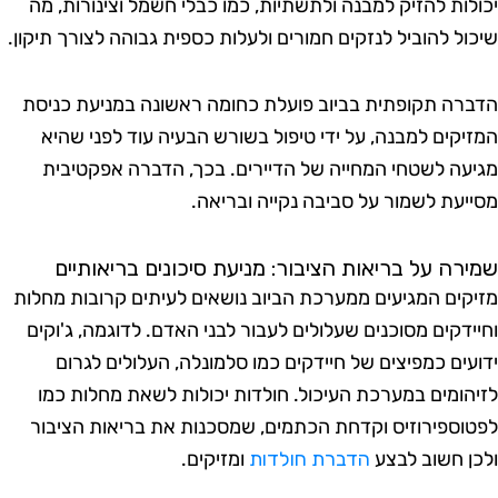
לות להזיק למבנה ולתשתיות, כמו כבלי חשמל וצינורות, מה
ול להוביל לנזקים חמורים ולעלות כספית גבוהה לצורך תיקון.
רה תקופתית בביוב פועלת כחומה ראשונה במניעת כניסת
יקים למבנה, על ידי טיפול בשורש הבעיה עוד לפני שהיא
עה לשטחי המחייה של הדיירים. בכך, הדברה אפקטיבית
יעת לשמור על סביבה נקייה ובריאה.
רה על בריאות הציבור: מניעת סיכונים בריאותיים
קים המגיעים ממערכת הביוב נושאים לעיתים קרובות מחלות
ידקים מסוכנים שעלולים לעבור לבני האדם. לדוגמה, ג'וקים
עים כמפיצים של חיידקים כמו סלמונלה, העלולים לגרום
הומים במערכת העיכול. חולדות יכולות לשאת מחלות כמו
וספירוזיס וקדחת הכתמים, שמסכנות את בריאות הציבור
ן חשוב לבצע
הדברת חולדות
ומזיקים.