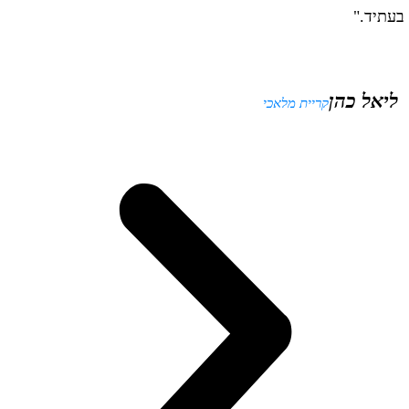
עתיד."
ליאל כהן
קריית מלאכי