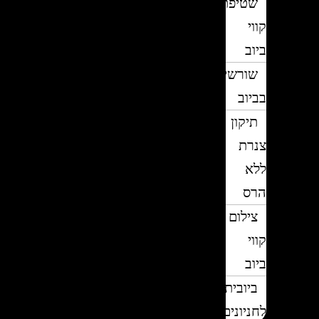
שטיפת
קווי
ביוב
שורשים
בביוב
תיקון
צנרת
ללא
הרס
צילום
קווי
ביוב
ביובית
לחניונים