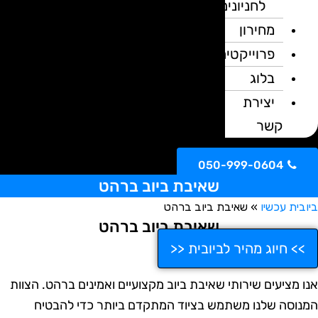
לחניונים
מחירון
פרוייקטים
בלוג
יצירת
קשר
050-999-0604
שאיבת ביוב ברהט
ובית עכשיו
»
שאיבת ביוב ברהט
שאיבת ביוב ברהט
>> חיוג מהיר לביובית <<
נו מציעים שירותי שאיבת ביוב מקצועיים ואמינים ברהט. הצוות
מנוסה שלנו משתמש בציוד המתקדם ביותר כדי להבטיח