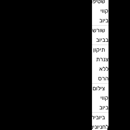
שטיפת
קווי
ביוב
שורשים
בביוב
תיקון
צנרת
ללא
הרס
צילום
קווי
ביוב
ביובית
לחניונים