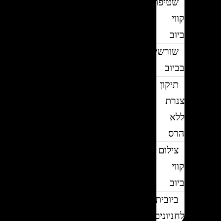
שטיפת
קווי
ביוב
שורשים
בביוב
תיקון
צנרת
ללא
הרס
צילום
קווי
ביוב
ביובית
לחניונים