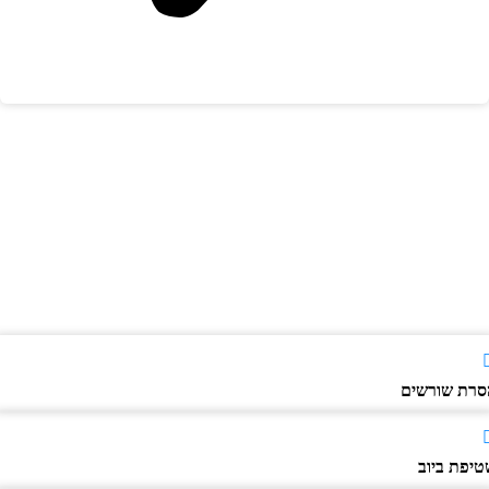
רת שורשים
יפת ביוב