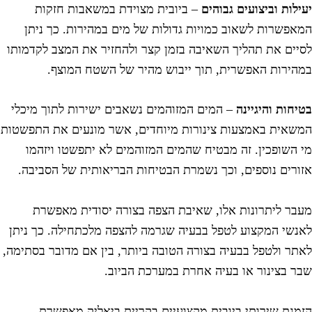
עילות וביצועים גבוהים
– ביובית מצוידת במשאבות חזקות
מאפשרות לשאוב כמויות גדולות של מים במהירות. כך ניתן
סיים את תהליך השאיבה בזמן קצר ולהחזיר את המצב לקדמותו
מהירות האפשרית, תוך ייבוש מהיר של השטח המוצף.
טיחות והיגיינה
– המים המזוהמים נשאבים ישירות לתוך מיכלי
משאית באמצעות צינורות מיוחדים, אשר מונעים את התפשטות
י השופכין. זה מבטיח שהמים המזוהמים לא יתפשטו ויזהמו
זורים נוספים, וכך נשמרת הבטיחות הבריאותית של הסביבה.
עבר ליתרונות אלו, שאיבת הצפה בצורה יסודית מאפשרת
אנשי המקצוע לטפל בבעיה שגרמה להצפה מלכתחילה. כך ניתן
אתר ולטפל בבעיה בצורה הטובה ביותר, בין אם מדובר בסתימה,
בר בצינור או בעיה אחרת במערכת הביוב.
זמנת שירותי ביובית מקצועיים בקריית ביאליק מאפשרת