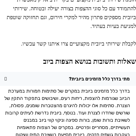
התמודד עם כל סוגי ההצפות בצורה יעילה ובטוחה. שירותי
יובית מספקים פתרון מהיר למקרי חירום, וגם תחזוקה שוטפת
מניעת בעיות בעתיד.
קבלת שירותי ביובית מקצועיים צרו איתנו קשר עכשיו.
אלות ותשובות בנושא הצפות ביוב
מתי בדרך כלל מזמינים ביובית?
בדרך כלל מזמינים ביובית במקרים של סתימות חמורות במערכת
הביוב שגורמות להצפות, ריחות רעים, ושיבושים בתפקוד התקין של
הצנרת. סתימות אלו יכולות להיגרם מהצטברות שומנים, פסולת,
שורשים שחדרו לצנרת ועוד. בנוסף, ביובית נדרשת לעיתים קרובות
לשאיבת בורות שומן, בורות ספיגה וניקוי קווי ביוב במבנים
תעשייתיים, מסחריים ופרטיים. במקרים של הצפות פתאומיות
בעקבות גשמים חזקים, ביובית מסייעת בשאיבת המים ושיקום