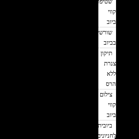
שטיפת
קווי
ביוב
שורשים
בביוב
תיקון
צנרת
ללא
הרס
צילום
קווי
ביוב
ביובית
לחניונים