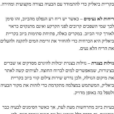
קריית ביאליק כדי להתמודד עם הבעיה בצורה מקצועית ומהירה.
יחות לא נעימים
– כאשר יש ריח רע הנפלט מהביוב, זהו סימן
כך שמי השפכים קרובים לפני הקרקע ואינם מתנקזים כראוי
אורך קווי הביוב. במקרים כאלה, פתיחת סתימות ביוב בקריית
יאליק היא הכרחית כדי להחזיר את זרימת המים לתקנה ולהעלים
ת הריח הלא נעים.
זילות בצנרת
– נזילות בצנרת יכולות להיגרם מסדקים או שברים
צינורות, שמאפשרים למים לברוח החוצה. לעיתים קשה לאתר
ת מיקום הנזילה, ולכן נדרש שירות צילום קווי ביוב בקריית
יאליק, המשתמש במצלמה מתקדמת כדי לזהות את מקור הבעיה
לטפל בה באופן מדויק.
עיות ביוב מתרחשות מעת לעת, אך כאשר הסימנים לבעיה כבר