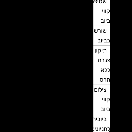
שטיפת
קווי
ביוב
שורשים
בביוב
תיקון
צנרת
ללא
הרס
צילום
קווי
ביוב
ביובית
לחניונים