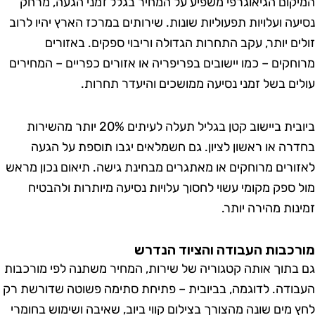
קום הגיאוגרפי משפיע על המחיר בגלל זמני הגעה, מרחק
עה ועלויות תפעוליות שונות. שירותים במרכז הארץ יהיו לרוב
ים יותר, עקב התחרות הגדולה וריבוי ספקים. באזורים
חקים – כמו יישובים בפריפריה או אזורים כפריים – המחירים
ים בשל זמני נסיעה ממושכים והיעדר תחרות.
ביובית ביישוב קטן בגליל תעלה לעיתים 20% יותר מהשירות
רה או ראשון לציון. גם חשמלאים יגבו תוספת על הגעה
ורים מרוחקים או מאתגרים מבחינת גישה. תיאום נכון מראש
 ספק מקומי עשוי לחסוך עלויות נסיעה מיותרות ולהבטיח
נות מהירה יותר.
כבות העבודה והציוד הנדרש
בתוך אותה קטגוריה של שירות, המחיר משתנה לפי מורכבות
ודה. לדוגמה, בביובית – פתיחת סתימה פשוטה שדורשת רק
 מים שונה מהצורך בצילום קווי ביוב, שאיבה ושימוש בחומרי