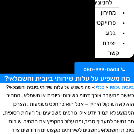
לחניונים
מחירון
פרוייקטים
בלוג
יצירת
קשר
050-999-0604
ה משפיע על עלות שירותי ביובית וחשמלאי?
ית עכשיו
»
כללי
»
מה משפיע על עלות שירותי ביובית וחשמלאי?
ר מתעורר צורך דחוף בשירותי ביובית או חשמלאי, המחיר
 לא השיקול היחיד – אבל הוא בהחלט משמעותי. הצרכן
וצע לא תמיד יודע אילו גורמים משפיעים על העלות הסופית,
נחשב לתעריף סביר, ומה עלול להקפיץ את המחיר. שירותי
בית וחשמלאי נחשבים לשירותים מקצועיים הדורשים ציוד