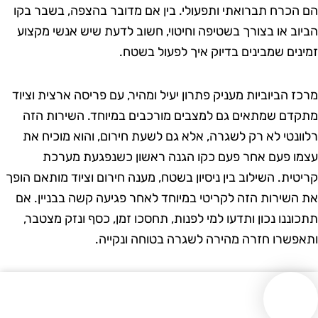
הכרח תברואתי ותפעולי. בין אם מדובר בהצפה, בשבר בקו
וב או בצורך בשטיפה וחיטוי, חשוב לדעת שיש אנשי מקצוע
נים שמבינים בדיוק איך לפעול בשטח.
ז הביוביות מעניק פתרון יעיל ומהיר, עם פריסה ארצית וציוד
דם שמתאים גם למצבים מורכבים במיוחד. השירות הזה
ונטי לא רק לשגרה, אלא גם לשעת חירום, והוא מוכיח את
ו פעם אחר פעם כקו הגנה ראשון כשנפגעת מערכת
טית. השילוב בין ניסיון בשטח, מענה חירום וציוד מותאם הופך
השירות הזה לקריטי במיוחד לאחר פגיעה קשה בבניין. אם
וננו נכון ותדעו למי לפנות, תחסכו זמן, כסף ונזק מצטבר,
פשרו חזרה מהירה לשגרה בטוחה ונקייה.