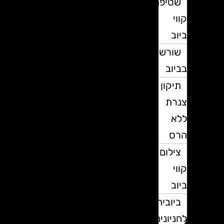
שטיפת
קווי
ביוב
שורשים
בביוב
תיקון
צנרת
ללא
הרס
צילום
קווי
ביוב
ביובית
לחניונים