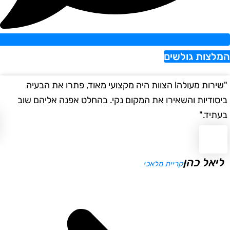
צות גולשים
רות מעולה! הצוות היה מקצועי מאוד, פתרו את הבעיה
"הש
ודיות והשאירו את המקום נקי. בהחלט אפנה אליהם שוב
במה
יד."
א
יאל כהן
קריית מלאכי