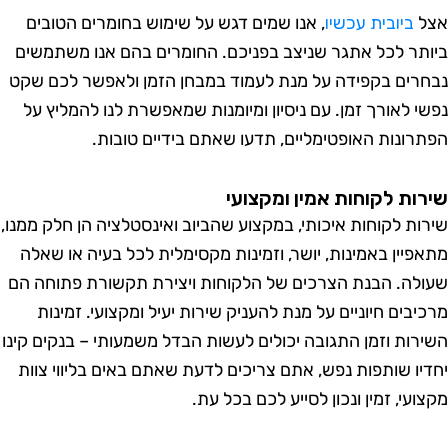
ל
ביובית עכשיו
, אנו שמים דגש על שימוש בחומרים הטובים
תר לכל אתגר שניצב בפניכם. החומרים בהם אנו משתמשים
רים בקפידה על מנת לעמוד במבחן הזמן ולאפשר לכם שקט
י לאורך זמן. עם ניסיון ומיומנות שמאפשרת לנו להמליץ על
רונות האופטימליים, תדעו שאתם בידיים טובות.
ות לקוחות אמין ומקצועי
ות לקוחות איכותי, במקצוע שהביוב ואינסטלציה הן חלק ממנו,
פיין באמינות, יושר, וזמינות מקסימלית לכל בעיה או שאלה
לה. הבנת הצרכים של הלקוחות ויצירת תקשורת פתוחה הם
יבים חיוניים על מנת להעניק שירות יעיל ומקצועי. זמינות
רות וזמן התגובה יכולים לעשות הבדל משמעותי – בנקים קינו
יו שותפות נפש, אתם צריכים לדעת שאתם באים בליווי צוות
עי, זמין ונכון לסייע לכם בכל עת.