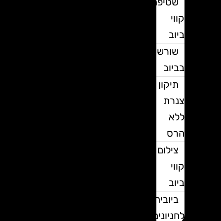
שטיפת
קווי
ביוב
שורשים
בביוב
תיקון
צנרת
ללא
הרס
צילום
קווי
ביוב
ביובית
לחניונים