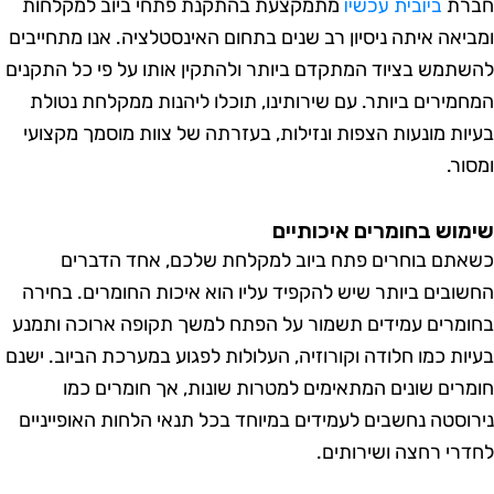
רת
ביובית עכשיו
מתמקצעת בהתקנת פתחי ביוב למקלחות
יאה איתה ניסיון רב שנים בתחום האינסטלציה. אנו מתחייבים
תמש בציוד המתקדם ביותר ולהתקין אותו על פי כל התקנים
מירים ביותר. עם שירותינו, תוכלו ליהנות ממקלחת נטולת
ות מונעות הצפות ונזילות, בעזרתה של צוות מוסמך מקצועי
ר.
וש בחומרים איכותיים
תם בוחרים פתח ביוב למקלחת שלכם, אחד הדברים
ובים ביותר שיש להקפיד עליו הוא איכות החומרים. בחירה
מרים עמידים תשמור על הפתח למשך תקופה ארוכה ותמנע
ות כמו חלודה וקורוזיה, העלולות לפגוע במערכת הביוב. ישנם
רים שונים המתאימים למטרות שונות, אך חומרים כמו
וסטה נחשבים לעמידים במיוחד בכל תנאי הלחות האופייניים
רי רחצה ושירותים.