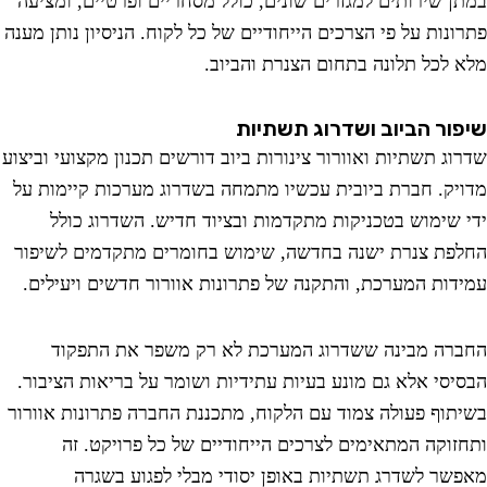
ן שירותים למגזרים שונים, כולל מסחריים ופרטיים, ומציעה
ונות על פי הצרכים הייחודיים של כל לקוח. הניסיון נותן מענה
 לכל תלונה בתחום הצנרת והביוב.
ור הביוב ושדרוג תשתיות
וג תשתיות ואוורור צינורות ביוב דורשים תכנון מקצועי וביצוע
יק. חברת ביובית עכשיו מתמחה בשדרוג מערכות קיימות על
 שימוש בטכניקות מתקדמות ובציוד חדיש. השדרוג כולל
פת צנרת ישנה בחדשה, שימוש בחומרים מתקדמים לשיפור
דות המערכת, והתקנה של פתרונות אוורור חדשים ויעילים.
רה מבינה ששדרוג המערכת לא רק משפר את התפקוד
יסי אלא גם מונע בעיות עתידיות ושומר על בריאות הציבור.
תוף פעולה צמוד עם הלקוח, מתכננת החברה פתרונות אוורור
זוקה המתאימים לצרכים הייחודיים של כל פרויקט. זה
שר לשדרג תשתיות באופן יסודי מבלי לפגוע בשגרה