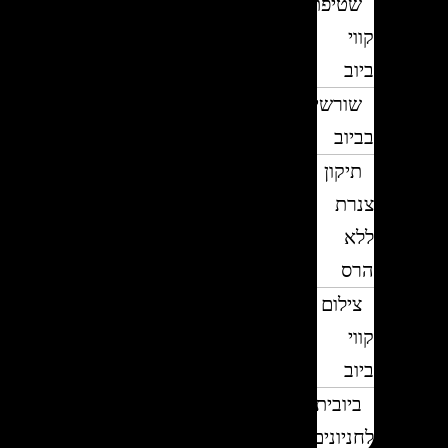
שטיפת
קווי
ביוב
שורשים
בביוב
תיקון
צנרת
ללא
הרס
צילום
קווי
ביוב
ביובית
לחניונים