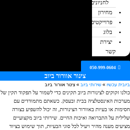
לחניונים
מחירון
פרוייקטים
בלוג
יצירת
קשר
050-999-0604
צינור אוורור ביוב
ית עכשיו
»
שירותי ביוב
»
צינור אוורור ביוב
נו זקוקים לצינורות ביוב תקינים כדי לשמור על תפקוד תקין של
כות האינסטלציה בבית ובעסק. כשאתם מתמודדים עם
מות או בעיות באוורור הצינורות, זה יכול להשפיע בצורה
לית על התברואה ואיכות החיים. שירותי ביוב מקצועיים
עים מענה מהיר ויעיל לכל סוגי הבעיות, תוך שימוש בציוד