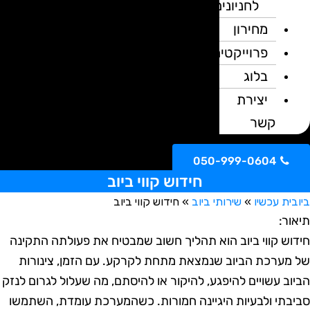
לחניונים
מחירון
פרוייקטים
בלוג
יצירת
קשר
050-999-0604
חידוש קווי ביוב
ית עכשיו
»
שירותי ביוב
»
חידוש קווי ביוב
ור:
וש קווי ביוב הוא תהליך חשוב שמבטיח את פעולתה התקינה
מערכת הביוב שנמצאת מתחת לקרקע. עם הזמן, צינורות
וב עשויים להיפגע, להיקור או להיסתם, מה שעלול לגרום לנזק
בתי ולבעיות היגיינה חמורות. כשהמערכת עומדת, השתמשו