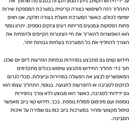
ידי חידוש הקווים, ניתן למנוע תקלות בטבע מה שהופך את
ליך הזה לשימושי בצורה קריטית במערכת המספקת שירות
יומי לכולם. כאשר המערכת פועלת בצורה חלקה, אנו חווים
ת הפסקות ונמנעים מריחות רעים ונזקים נוספים. יתרון נוסף
 האפשרות להאריך את חיי הצינורות הקיימים ולהפחית את
רך להחליף את כל המערכת בעלויות גבוהות יותר.
וש קווים גם מתבצע במהירות ובפחות הפרעות ליום יום שלנו.
 כדי תהליך החידוש מתבצע שימוש בכלים מתקדמים
פשרים לבצע את הפעולה במהירות וביעילות, מבלי לגרום
קים לסביבה או להפרעות לתנועה. בנוסף, התהליך עצמו הוא
ידידותי לסביבה, כאשר הוא מבוצע ללא צורך בחפירות
פות ועם מינימום פסולת נוספת. בכך, חידוש קווי ביוב מאפשר
ול מקצועי ומהיר במערכות ביוב כמו גם שמירה על איכות
יבה.