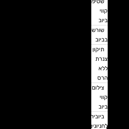
שטיפת
קווי
ביוב
שורשים
בביוב
תיקון
צנרת
ללא
הרס
צילום
קווי
ביוב
ביובית
לחניונים