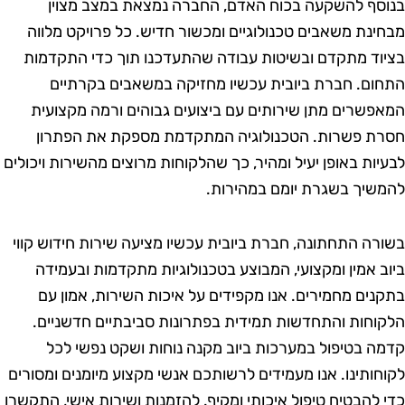
סף להשקעה בכוח האדם, החברה נמצאת במצב מצוין
ינת משאבים טכנולוגיים ומכשור חדיש. כל פרויקט מלווה
וד מתקדם ובשיטות עבודה שהתעדכנו תוך כדי התקדמות
ום. חברת ביובית עכשיו מחזיקה במשאבים בקרתיים
פשרים מתן שירותים עם ביצועים גבוהים ורמה מקצועית
ת פשרות. הטכנולוגיה המתקדמת מספקת את הפתרון
יות באופן יעיל ומהיר, כך שהלקוחות מרוצים מהשירות ויכולים
שיך בשגרת יומם במהירות.
רה התחתונה, חברת ביובית עכשיו מציעה שירות חידוש קווי
ב אמין ומקצועי, המבוצע בטכנולוגיות מתקדמות ובעמידה
נים מחמירים. אנו מקפידים על איכות השירות, אמון עם
וחות והתחדשות תמידית בפתרונות סביבתיים חדשניים.
ה בטיפול במערכות ביוב מקנה נוחות ושקט נפשי לכל
חותינו. אנו מעמידים לרשותכם אנשי מקצוע מיומנים ומסורים
 להבטיח טיפול איכותי ומקיף. להזמנות ושירות אישי, התקשרו