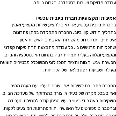
דה מדויקת ושירות בסטנדרט הגבוה ביותר.
נות ומקצועיות חברת ביובית עכשיו
רת ביובית עכשיו, אנו גאים להציע שירות מקצועי ואמין
ליך חידוש קווי ביוב. החברה מתמקדת במתן פתרונות
ותיים ויתרון גדול מהשירות הוא ביחס האישי והאמון
קוחות מרגישים בו. כל עבודה מתבצעת תחת פיקוח קפדני
צועי ומלווה בעלי התמחות רבה בתחום האינסטלציה והביוב.
רת אנשי הצוות והציוד הטכנולוגי המשוכלל מבטיחים תוצאה
לה ושביעות רצון מלאה של הלקוחות.
רה מתחייבת לשירות אמין שבונים עליו, עם מענה מהיר
יב בכל מקרה של בעיה או צורך בתחזוקה של מערכת הביוב.
יפות באה לידי ביטוי בייעוץ הניתן קודם לתחילת העבודה
סברים מפורטים על האפשרויות והפתרונות המוצעים ללקוח.
נו כאן בכל שלב על מנת להסביר ולסייע, מתוך רצון להביא