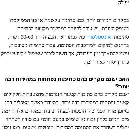
ה.
רים חמורים יותר, כמו סתימה עקשנית או כזו הממוקמת
מק הצנרת, יש צורך להיעזר במכשור מקצועי לפתיחת
אינסטלטור
מות.
יכול לפתור את הבעיה תוך 30-60 דקות,
אם למיקום ולמורכבות הסתימה. עבור סתימות מסובכות,
י להתארך זמן העבודה, אך חשוב לזכור שטיפול מקצועי יספק
ן יסודי לאורך זמן.
 ישנם מקרים בהם סתימות נפתחות במהירות רבה
ר?
ם מקרים בהם סתימות קטנות הנגרמות מהצטברות חלקיקים
ים נפתחות במהירות רבה יותר, במיוחד כאשר מטפלים בהן
פן מהיר לפני שהן הופכות לבעיה רצינית. במקרים אלו, זרימת
 חמים בלחץ גבוה או שימוש במעט חומץ עם סודה לשתייה
לים לשחרר את הסתימה במהירות. טיפולים מונעים, כמו ניקוי