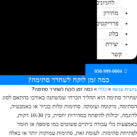
לחניונים
מחירון
פרוייקטים
בלוג
יצירת
קשר
050-999-0604
כמה זמן לוקח לשחרר סתימה?
ית עכשיו
»
כללי
»
כמה זמן לוקח לשחרר סתימה?
ור סתימה הוא תהליך הכרחי שמשתנה באורכו בהתאם לסוג
ימה, מיקומה ועומקה. סתימות קלות בכיור או באמבטיה,
לדוגמה, יכולות להיפתח במהירות יחסית, בין 10-30 דקות,
צעות כלי עבודה ביתיים פשוטים כמו פומפה או חומר
יחת סתימות. לעומת זאת, סתימות עמוקות יותר או כאלה