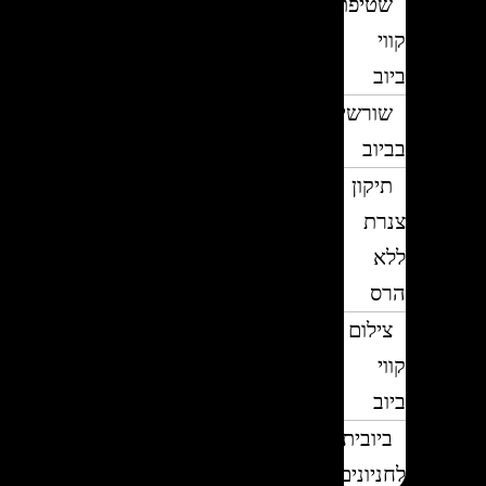
שטיפת
קווי
ביוב
שורשים
בביוב
תיקון
צנרת
ללא
הרס
צילום
קווי
ביוב
ביובית
לחניונים