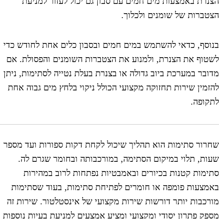
רת באמצעות מים חמים עם סבון גם יכול לעזור למניעת
ברות של שומנים ולכלוך.
סף, כדאי להשתמש במים חמים ובסבון כלים אחת לחודש כדי
וף את הצנרת, ולמנוע את הצטברות השומנים והפסולת. אם
בר במערכת ביוב גדולה או בצנרת בעלת נטייה לסתימות, ניתן
מין שירות תחזוקה מקצועי הכולל ניקוי בלחץ מים גבוה אחת
ופה.
ור סתימות הוא תהליך שיכול לקחת דקות ספורות ועד מספר
ת, תלוי במיקום הסתימה, במורכבותה ובחומר שגרם לה.
מות קטנות בכיורים ובאמבטיות נפתחות לרוב במהירות
צעות פומפה או חומרים לפתיחת סתימות, בעוד שסתימות
כבות יותר דורשות שירות מקצועי של אינסטלטור. שירות זה
ק פתרון יסודי ומקצועי ומציע אמצעים למניעת בעיות נוספות