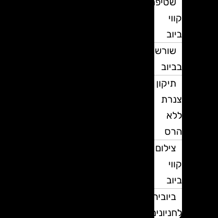
שטיפת
קווי
ביוב
שורשים
בביוב
תיקון
צנרת
ללא
הרס
צילום
קווי
ביוב
ביובית
לחניונים